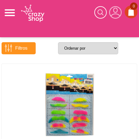
0
COTILLON
/
PELUCAS
VOLVER
Filtros