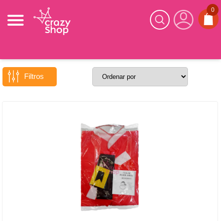
0
DISFRACES
/
ADULTOS
VOLVER
Filtros