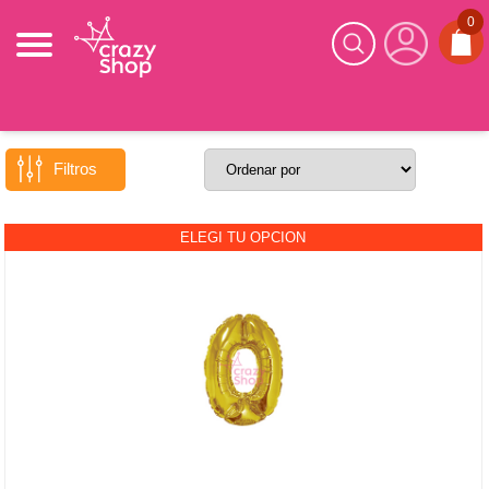
0
GLOBOS
/
MYLAR Y ESPECIALES
VOLVER
Filtros
ELEGI TU OPCION