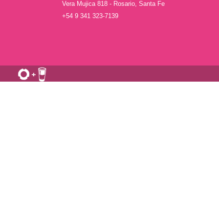
Vera Mujica 818 - Rosario, Santa Fe
+54 9 341 323-7139