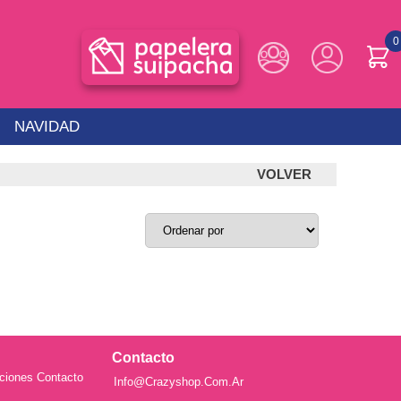
0
NAVIDAD
VOLVER
Contacto
ciones
Contacto
Info@crazyshop.com.ar